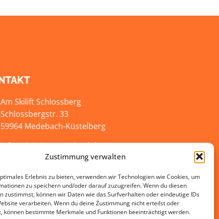
NTAKT
Am Skilift Schlossberg
Schlossbergstr. 33
59964 Medebach-Küstelberg
info@aktiv-im-sauerland.de
Zustimmung verwalten
+49 2981-820336
optimales Erlebnis zu bieten, verwenden wir Technologien wie Cookies, um
mationen zu speichern und/oder darauf zuzugreifen. Wenn du diesen
n zustimmst, können wir Daten wie das Surfverhalten oder eindeutige IDs
Website verarbeiten. Wenn du deine Zustimmung nicht erteilst oder
t, können bestimmte Merkmale und Funktionen beeinträchtigt werden.