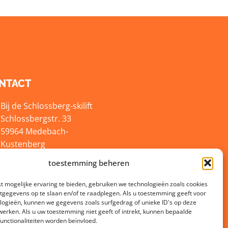
NTACT
Bij de Schlossberg-skilift
Schlossbergstr. 33
59964 Medebach-
Kustenberg
toestemming beheren
info@aktiv-im-sauerland.de
+49 2981-820336
t mogelijke ervaring te bieden, gebruiken we technologieën zoals cookies
gegevens op te slaan en/of te raadplegen. Als u toestemming geeft voor
logieën, kunnen we gegevens zoals surfgedrag of unieke ID's op deze
werken. Als u uw toestemming niet geeft of intrekt, kunnen bepaalde
functionaliteiten worden beïnvloed.